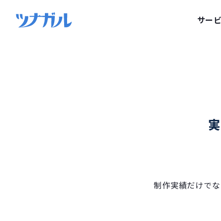
トップ
>
制作実績
>
ホームページ／LP制作
サー
制作実績だけでな