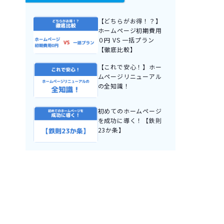
【どちらがお得！？】
ホームページ初期費用
０円 VS 一括プラン
【徹底比較】
【これで安心！】ホー
ムページリニューアル
の全知識！
初めてのホームページ
を成功に導く！【鉄則
23か条】