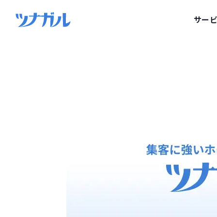
トップ
>
ブログ
>
岩手県おすすめのホームページ制作会社７選【
サー