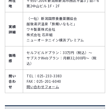
所在
〒950-2004 新潟県新潟市西区平島3丁目7-6
地
第2中山ビル 1F・2F
（一社）新潟国際食養薬膳協会
越後湯沢温泉「旅館いなもと」
実績
ワキ製薬株式会社
詳細
株式会社 石井組
ニューオータニイン横浜プレミアム
セルフビルドプラン：33万円（税込）～
価格
サブスクWebプラン：月額32,000円～（税
感
込）
問い
TEL：025-233-3383
合わ
FAX：025-201-6040
せ
問い合わせフォーム