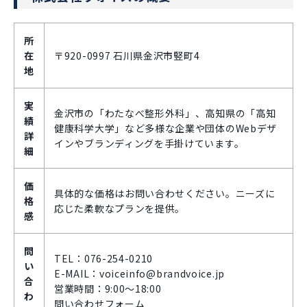
所
在
〒920-0997 石川県金沢市竪町4
地
実
金沢市の「わたなべ整形外科」、高知県の「高知
績
健康科学大学」など多様な企業や団体のWebデザ
詳
インやブランディングを手掛けています。
細
価
具体的な価格はお問い合わせください。ニーズに
格
応じた柔軟なプランを提供。
感
問
TEL：076-254-0210
い
E-MAIL：voiceinfo@brandvoice.jp
合
営業時間：9:00～18:00
わ
問い合わせフォーム