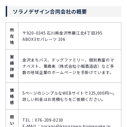
ソラノデザイン合同会社の概要
所
〒920-0345 石川県金沢市藤江北4丁目395
在
ABOX3セパレーツ 106
地
実
金沢まちバス、ドッグファミリー、個別教室のマ
績
ナベスト、萬歳楽（株式会社小堀酒造店）など多
詳
数の地域企業のホームページを手掛けています。
細
価
5ページのシンプルなWEBサイトで325,000円～。
格
詳しい料金はお見積もりをご依頼ください。
感
問
TEL：076-209-0230
い
E-MAIL：sorano@kanazawa-homepage.jp